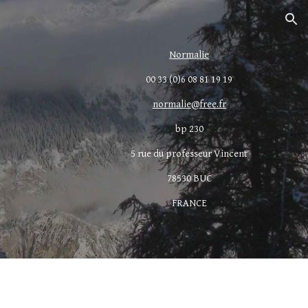
ion
Normalie
00 33 (0)6 08 81 19 19
normalie@free.fr
bp 230
5 rue du professeur Vincent
78530 BUC
FRANCE