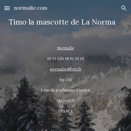
normalie.com
Skip to main content
Skip to navigation
Timo la mascotte de La Norma
Normalie
00 33 (0)6 08 81 19 19
normalie@free.fr
bp 230
5 rue du professeur Vincent
78530 BUC
FRANCE