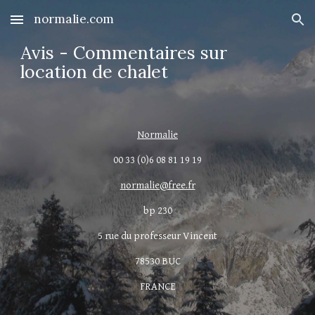
normalie.com
Skip to main content
Skip to navigation
Avis - Commentaires sur 
location de chalet
Normalie
00 33 (0)6 08 81 19 19
normalie@free.fr
bp 230
5 rue du professeur Vincent
78530 BUC
FRANCE