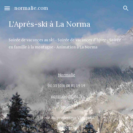
normalie.com
Skip to main content
Skip to navigation
L'Aprés-ski à La Norma
Soirée de vacances au ski - Soirée de vacances d'hiver - Soirée 
en famille à la montagne - Animation à La Norma
Normalie
00 33 (0)6 08 81 19 19
normalie@free.fr
bp 230
5 rue du professeur Vincent
78530 BUC